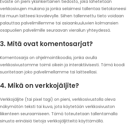
Eväste on pieni yksinkertainen tiedosto, joka lähetetään
verkkosivujen mukana ja jonka selaimesi tallentaa tietokoneesi
tai muun laitteesi kovalevylle. Siihen tallennettu tieto voidaan
palauttaa palvelimillemme tai asiaankuuluvien kolmansien
osapuolien palvelimille seuraavan vierailun yhteydessä.
3. Mitä ovat komentosarjat?
Komentosarja on ohjelmointikoodia, jonka avulla
verkkosivustomme toimii oikein ja interaktiivisesti. Tämä koodi
suoritetaan joko palvelimellamme tai laitteellasi.
4. Mikä on verkkojäljite?
Verkkojäljite (tai pixel tagi) on pieni, verkkosivustolla oleva
näkymätön teksti tai kuva, jota käytetään verkkosivuston
liikenteen seuraamiseen. Tämä toteutetaan tallentamalla
sinusta erinäisiä tietoja verkkojäljitteitä käyttämällä.