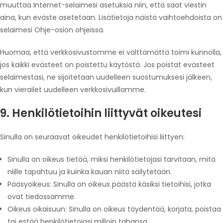
muuttaa Internet-selaimesi asetuksia niin, että saat viestin
aina, kun eväste asetetaan. Lisätietoja näistä vaihtoehdoista on
selaimesi Ohje-osion ohjeissa.
Huomaa, että verkkosivustomme ei välttämättä toimi kunnolla,
jos kaikki evästeet on poistettu käytöstä. Jos poistat evästeet
selaimestasi, ne sijoitetaan uudelleen suostumuksesi jälkeen,
kun vierailet uudelleen verkkosivuillamme.
9. Henkilötietoihin liittyvät oikeutesi
Sinulla on seuraavat oikeudet henkilötietoihisi liittyen:
Sinulla on oikeus tietää, miksi henkilötietojasi tarvitaan, mitä
niille tapahtuu ja kuinka kauan niitä säilytetään.
Pääsyoikeus: Sinulla on oikeus päästä käsiksi tietoihisi, jotka
ovat tiedossamme.
Oikeus oikaisuun: Sinulla on oikeus täydentää, korjata, poistaa
tai estää henkilötietojasi milloin tahansa.